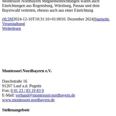
Montessori Nordbayern Mitgliedseinrichtungen waren auch
Einrichtungen aus Regensburg, Würzburg, Passau und dem
Bayerwald vertreten, ebenso auch aus einer Einrichtung
rjfc3fjf
2024-12-10T10:31:16+01:00
10. Dezember 2024
|
Startseite
,
Veranstaltung
|
Weiterlesen
Montessori Nordbayern e.V.
Daschstraße 16
91207 Lauf a.d. Pegnitz
Fon:
0 91 23 / 83 19 83 9
E-Mail:
verband@montessori-nordbayern.de
www.montessori-nordbayern.de
Stellenangebote